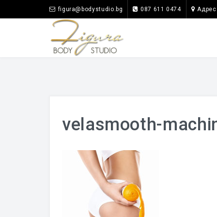
figura@bodystudio.bg
087 611 0474
Адрес
velasmooth-machin